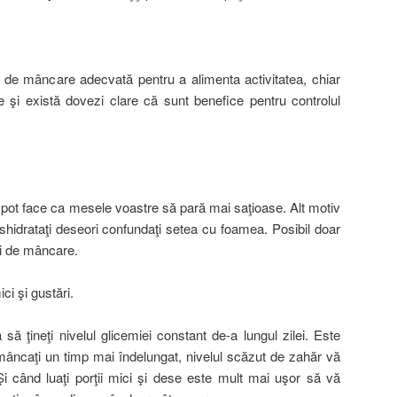
 de mâncare adecvată pentru a alimenta activitatea, chiar
e şi există dovezi clare că sunt benefice pentru controlul
se pot face ca mesele voastre să pară mai saţioase. Alt motiv
shidrataţi deseori confundaţi setea cu foamea. Posibil doar
şi de mâncare.
i şi gustări.
să ţineţi nivelul glicemiei constant de-a lungul zilei. Este
âncaţi un timp mai îndelungat, nivelul scăzut de zahăr vă
 când luaţi porţii mici şi dese este mult mai uşor să vă