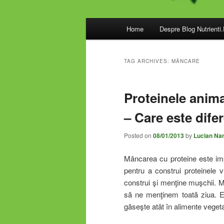
Main
Home
Despre Blog Nutrienti
menu
TAG ARCHIVES:
MÂNCARE
Proteinele anima
– Care este dife
Posted on
08/01/2013
by
Lucian Na
Mâncarea cu proteine este imp
pentru a construi proteinele 
construi şi menţine muşchii. M
să ne menţinem toată ziua. Es
găseşte atât în alimente vegeta