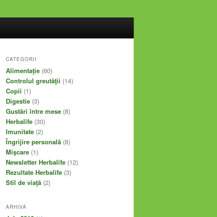
CATEGORII
Alimentaţie
(60)
Controlul greutăţii
(14)
Copii
(1)
Digestie
(3)
Gustări între mese
(8)
Herbalife
(30)
Imunitate
(2)
Îngrijire personală
(8)
Mişcare
(1)
Newsletter Herbalife
(12)
Rezultate Herbalife
(3)
Stil de viaţă
(2)
ARHIVA