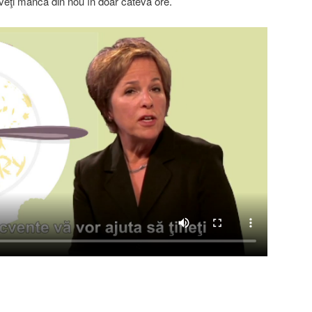
 veţi mânca din nou în doar câteva ore.