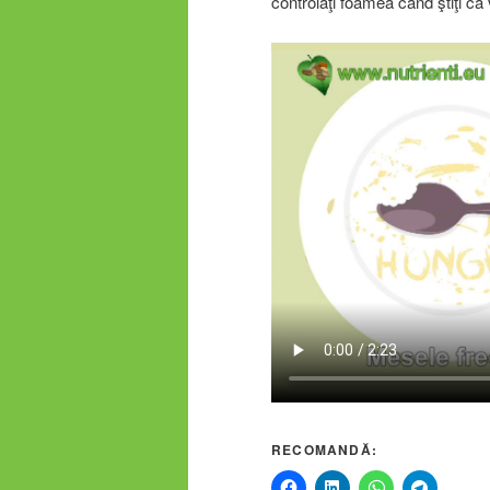
controlaţi foamea când ştiţi că
RECOMANDĂ: