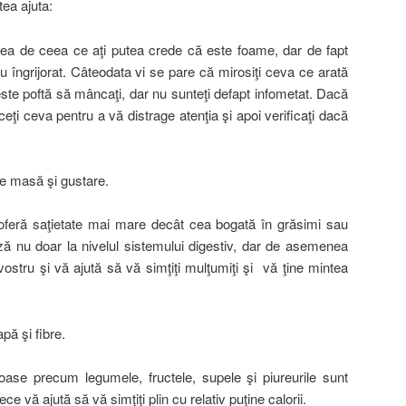
tea ajuta:
amea de ceea ce aţi putea crede că este foame, dar de fapt
 sau îngrijorat. Câteodata vi se pare că mirosiţi ceva ce arată
este poftă să mâncaţi, dar nu sunteţi defapt infometat. Dacă
ceţi ceva pentru a vă distrage atenţia şi apoi verificaţi dacă
re masă şi gustare.
oferă saţietate mai mare decât cea bogată în grăsimi sau
ază nu doar la nivelul sistemului digestiv, dar de asemenea
vostru şi vă ajută să vă simţiţi mulţumiţi şi vă ţine mintea
pă şi fibre.
ase precum legumele, fructele, supele şi piureurile sunt
e vă ajută să vă simţiţi plin cu relativ puţine calorii.