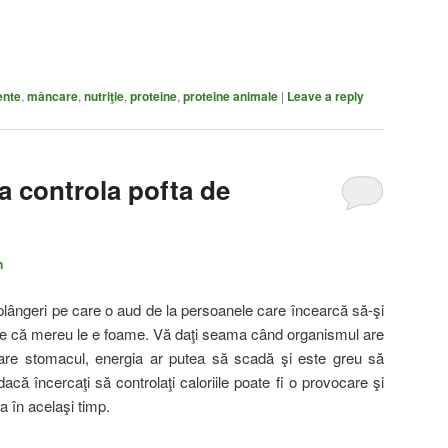
ente
,
mâncare
,
nutriţie
,
proteine
,
proteine animale
|
Leave a reply
a controla pofta de
n
plângeri pe care o aud de la persoanele care încearcă să-şi
e că mereu le e foame. Vă daţi seama când organismul are
are stomacul, energia ar putea să scadă şi este greu să
dacă încercaţi să controlaţi caloriile poate fi o provocare şi
a în acelaşi timp.