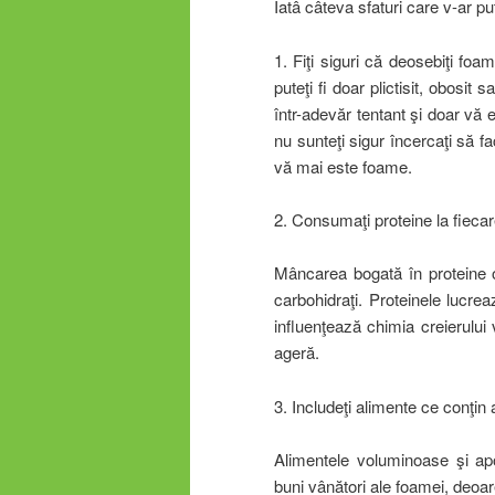
Iatâ câteva sfaturi care v-ar pu
1. Fiţi siguri că deosebiţi fo
puteţi fi doar plictisit, obosit
într-adevăr tentant şi doar vă 
nu sunteţi sigur încercaţi să fa
vă mai este foame.
2. Consumaţi proteine la fieca
Mâncarea bogată în proteine 
carbohidraţi. Proteinele lucre
influenţează chimia creierului 
ageră.
3. Includeţi alimente ce conţin a
Alimentele voluminoase şi apo
buni vânători ale foamei, deoarec