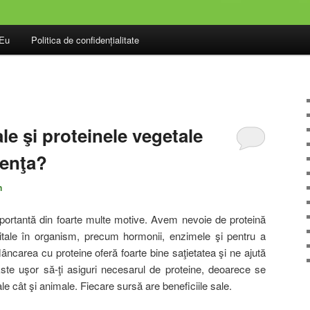
.Eu
Politica de confidențialitate
le şi proteinele vegetale
renţa?
n
ortantă din foarte multe motive. Avem nevoie de proteină
vitale în organism, precum hormonii, enzimele şi pentru a
âncarea cu proteine oferă foarte bine saţietatea şi ne ajută
te uşor să-ţi asiguri necesarul de proteine, deoarece se
le cât şi animale. Fiecare sursă are beneficiile sale.