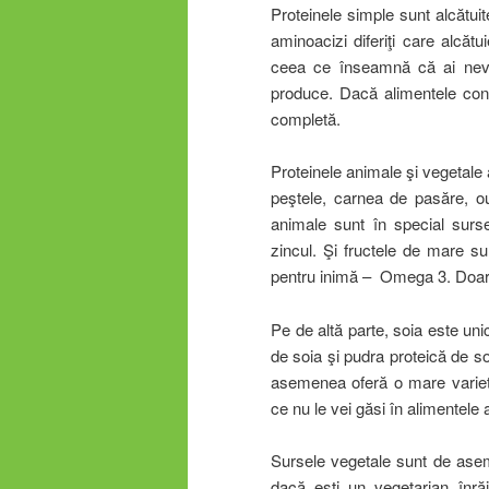
Proteinele simple sunt alcătui
aminoacizi diferiţi care alcătu
ceea ce înseamnă că ai nevoi
produce. Dacă alimentele conţi
completă.
Proteinele animale şi vegetale 
peştele, carnea de pasăre, ou
animale sunt în special surs
zincul. Şi fructele de mare s
pentru inimă – Omega 3. Doar 
Pe de altă parte, soia este un
de soia şi pudra proteică de s
asemenea oferă o mare varietat
ce nu le vei găsi în alimentele 
Sursele vegetale sunt de asem
dacă eşti un vegetarian înră