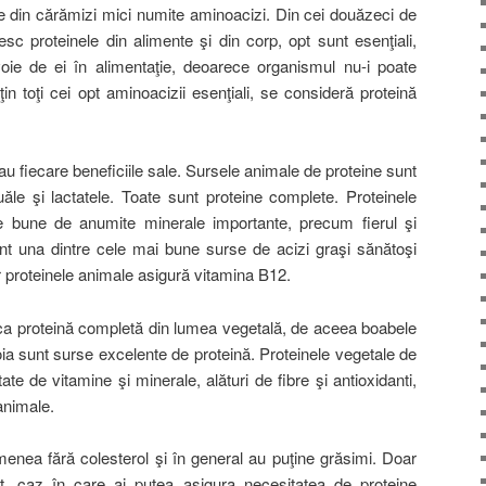
te din cărămizi mici numite aminoacizi. Din cei douăzeci de
iesc proteinele din alimente şi din corp, opt sunt esenţiali,
e de ei în alimentaţie, deoarece organismul nu-i poate
n toţi cei opt aminoacizii esenţiali, se consideră proteină
au fiecare beneficiile sale. Sursele animale de proteine sunt
ăle şi lactatele. Toate sunt proteine complete. Proteinele
e bune de anumite minerale importante, precum fierul şi
unt una dintre cele mai bune surse de acizi graşi sănătoşi
proteinele animale asigură vitamina B12.
ica proteină completă din lumea vegetală, de aceea boabele
oia sunt surse excelente de proteină. Proteinele vegetale de
e de vitamine şi minerale, alături de fibre şi antioxidanti,
animale.
enea fără colesterol şi în general au puţine grăsimi. Doar
it, caz în care ai putea asigura necesitatea de proteine