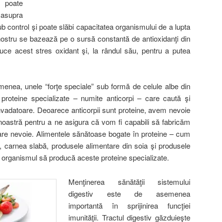
a poate
asupra
ub control şi poate slăbi capacitatea organismului de a lupta
 nostru se bazează pe o sursă constantă de antioxidanţi din
uce acest stres oxidant şi, la rândul său, pentru a putea
menea, unele “forţe speciale” sub formă de celule albe din
proteine specializate – numite anticorpi – care caută şi
e invadatoare. Deoarece anticorpii sunt proteine, avem nevoie
noastră pentru a ne asigura că vom fi capabili să fabricăm
 are nevoie. Alimentele sănătoase bogate în proteine – cum
te, carnea slabă, produsele alimentare din soia şi produsele
 organismul să producă aceste proteine specializate.
Menţinerea sănătăţii sistemului
digestiv este de asemenea
importantă în sprijinirea funcţiei
imunităţii. Tractul digestiv găzduieşte