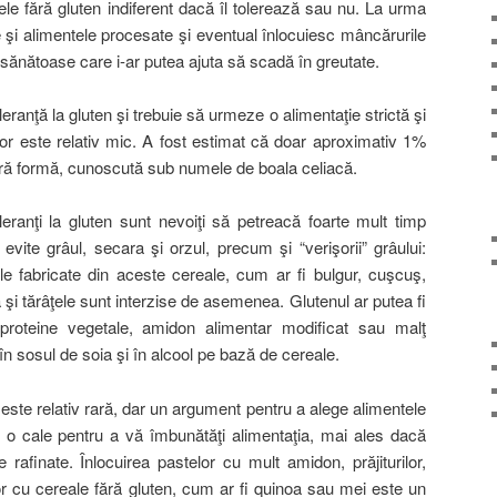
le fără gluten indiferent dacă îl tolerează sau nu. La urma
le şi alimentele procesate şi eventual înlocuiesc mâncărurile
sănătoase care i-ar putea ajuta să scadă în greutate.
eranţă la gluten şi trebuie să urmeze o alimentaţie strictă şi
 lor este relativ mic. A fost estimat că doar aproximativ 1%
eră formă, cunoscută sub numele de boala celiacă.
leranţi la gluten sunt nevoiţi să petreacă foarte mult timp
ă evite grâul, secara şi orzul, precum şi “verişorii” grâului:
le fabricate din aceste cereale, cum ar fi bulgur, cuşcuş,
a şi tărâţele sunt interzise de asemenea. Glutenul ar putea fi
roteine vegetale, amidon alimentar modificat sau malţ
în sosul de soia şi în alcool pe bază de cereale.
 este relativ rară, dar un argument pentru a alege alimentele
te o cale pentru a vă îmbunătăţi alimentaţia, mai ales dacă
 rafinate. Înlocuirea pastelor cu mult amidon, prăjiturilor,
gilor cu cereale fără gluten, cum ar fi quinoa sau mei este un