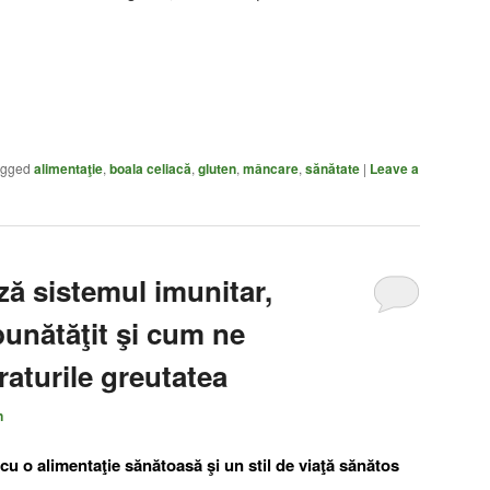
agged
alimentaţie
,
boala celiacă
,
gluten
,
mâncare
,
sănătate
|
Leave a
ă sistemul imunitar,
unătăţit şi cum ne
aturile greutatea
n
 cu o alimentaţie sănătoasă şi un stil de viaţă sănătos