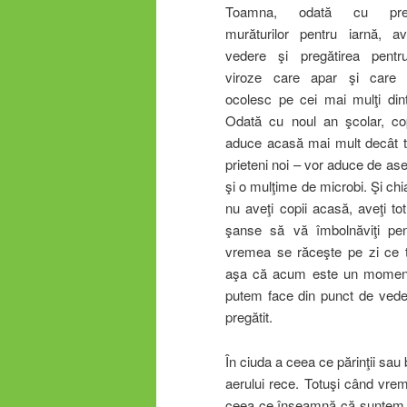
Toamna, odată cu preg
murăturilor pentru iarnă, 
vedere şi pregătirea pentr
viroze care apar şi care
ocolesc pe cei mai mulţi dint
Odată cu noul an şcolar, cop
aduce acasă mai mult decât 
prieteni noi – vor aduce de a
şi o mulţime de microbi. Şi ch
nu aveţi copii acasă, aveţi to
şanse să vă îmbolnăviţi pe
vremea se răceşte pe zi ce 
aşa că acum este un moment 
putem face din punct de veder
pregătit.
În ciuda a ceea ce părinţii sau
aerului rece. Totuşi când vre
ceea ce înseamnă că suntem în