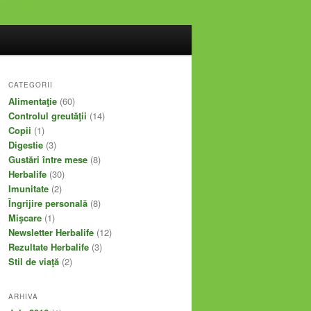
CATEGORII
Alimentaţie
(60)
Controlul greutăţii
(14)
Copii
(1)
Digestie
(3)
Gustări între mese
(8)
Herbalife
(30)
Imunitate
(2)
Îngrijire personală
(8)
Mişcare
(1)
Newsletter Herbalife
(12)
Rezultate Herbalife
(3)
Stil de viaţă
(2)
ARHIVA