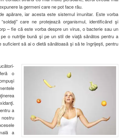
expunere la germeni care ne pot face rău.
e apărare, iar acesta este sistemul imunitar. Este vorba
soldaţi” care ne protejează organismul, identificând şi
corp – fie că este vorba despre un virus, o bacterie sau un
pe o nutriţie bună şi pe un stil de viaţă sănătos pentru a
 suficient să ai o dietă sănătoasă şi să te îngrijeşti, pentru
cători-
feră o
compuşi
mentele
ţinerea
xidanţi.
entru a
 nostru
cesele
mală a