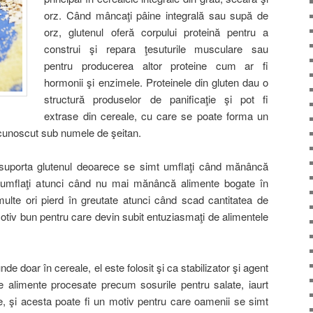
orz. Când mâncaţi pâine integrală sau supă de
orz, glutenul oferă corpului proteină pentru a
construi şi repara ţesuturile musculare sau
pentru producerea altor proteine cum ar fi
hormonii şi enzimele. Proteinele din gluten dau o
structură produselor de panificaţie şi pot fi
extrase din cereale, cu care se poate forma un
 cunoscut sub numele de şeitan.
suporta glutenul deoarece se simt umflaţi când mănâncă
 umflaţi atunci când nu mai mănâncă alimente bogate în
multe ori pierd în greutate atunci când scad cantitatea de
motiv bun pentru care devin subit entuziasmaţi de alimentele
e doar în cereale, el este folosit şi ca stabilizator şi agent
e alimente procesate precum sosurile pentru salate, iaurt
e, şi acesta poate fi un motiv pentru care oamenii se simt