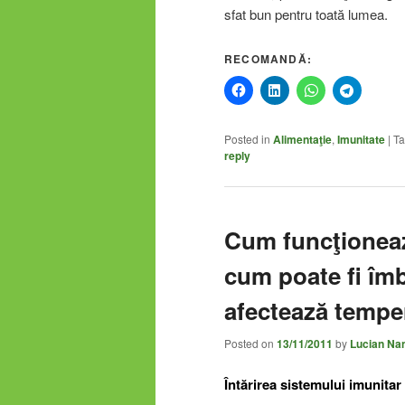
sfat bun pentru toată lumea.
RECOMANDĂ:
Posted in
Alimentaţie
,
Imunitate
|
T
reply
Cum funcţioneaz
cum poate fi îmb
afectează temper
Posted on
13/11/2011
by
Lucian Na
Întărirea sistemului imunitar