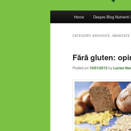
Main
Home
Despre Blog Nutrienti
menu
CATEGORY ARCHIVES:
IMUNITATE
Fără gluten: opi
Posted on
10/01/2012
by
Lucian Na