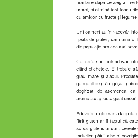
mai bine după ce aleg alimente
urmei, ei elimină fast food-uri
cu amidon cu fructe şi legume 
Unii oameni au într-adevăr intol
lipsită de gluten, dar numărul
din populaţie are cea mai sev
Cei care sunt într-adevăr into
citind etichetele. Ei trebuie s
grâul mare şi alacul. Produse
germenii de grâu, grişul, ghirc
deghizat, de asemenea, ca p
aromatizat şi este găsit uneori 
Adevărata intoleranţă la gluten
fără gluten ar fi faptul că es
sursa glutenului sunt cerealele
torturilor, pâinii albe şi covri