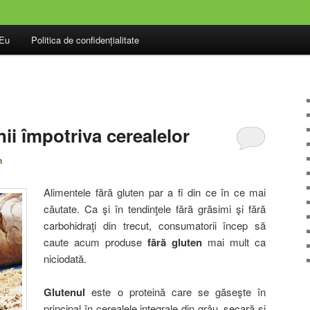
.Eu
Politica de confidențialitate
nii împotriva cerealelor
n
Alimentele fără gluten par a fi din ce în ce mai
căutate. Ca şi în tendinţele fără grăsimi şi fără
carbohidraţi din trecut, consumatorii încep să
caute acum produse
fără gluten
mai mult ca
niciodată.
Glutenul
este o proteină care se găseşte în
principal în cerealele integrale din grâu, secară şi