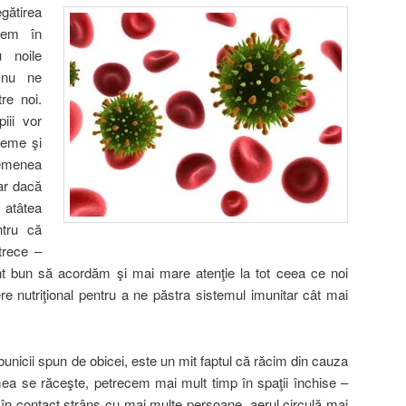
ătirea
avem în
u noile
 nu ne
re noi.
iii vor
teme şi
semenea
iar dacă
t atâtea
ntru că
trece –
bun să acordăm şi mai mare atenţie la tot ceea ce noi
e nutriţional pentru a ne păstra sistemul imunitar cât mai
 bunicii spun de obicei, este un mit faptul că răcim din cauza
mea se răceşte, petrecem mai mult timp în spaţii închise –
 contact strâns cu mai multe persoane, aerul circulă mai