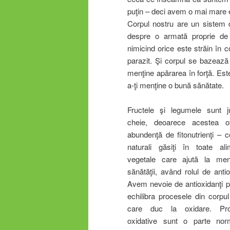
puţin – deci avem o mai mare 
Corpul nostru are un sistem d
despre o armată proprie de “
nimicind orice este străin în 
parazit. Şi corpul se bazează 
menţine apărarea în forţă. Este
a-ţi menţine o bună sănătate.
Fructele şi legumele sunt ju
cheie, deoarece acestea o
abundenţă de fitonutrienţi – 
naturali găsiţi în toate ali
vegetale care ajută la men
sănătăţii, având rolul de antio
Avem nevoie de antioxidanţi p
echilibra procesele din corpul
care duc la oxidare. Pro
oxidative sunt o parte nor