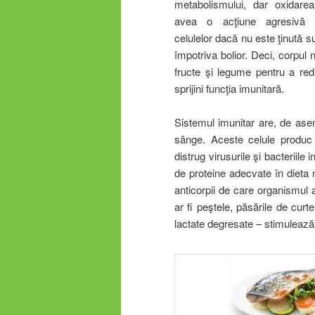
metabolismului, dar oxidare
avea o acţiune agresivă 
celulelor dacă nu este ţinută s
împotriva bolior. Deci, corpul
fructe şi legume pentru a red
sprijini funcţia imunitară.
Sistemul imunitar are, de ase
sânge. Aceste celule produc 
distrug virusurile şi bacteriil
de proteine adecvate în dieta 
anticorpii de care organismul
ar fi peştele, păsările de cur
lactate degresate – stimulează