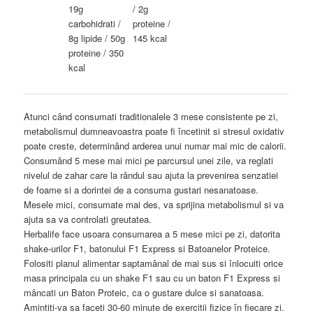
19g
/ 2g
carbohidrati /
proteine /
8g lipide / 50g
145 kcal
proteine / 350
kcal
Atunci când consumati traditionalele 3 mese consistente pe zi,
metabolismul dumneavoastra poate fi încetinit si stresul oxidativ
poate creste, determinând arderea unui numar mai mic de calorii.
Consumând 5 mese mai mici pe parcursul unei zile, va reglati
nivelul de zahar care la rândul sau ajuta la prevenirea senzatiei
de foame si a dorintei de a consuma gustari nesanatoase.
Mesele mici, consumate mai des, va sprijina metabolismul si va
ajuta sa va controlati greutatea.
Herbalife face usoara consumarea a 5 mese mici pe zi, datorita
shake-urilor F1, batonului F1 Express si Batoanelor Proteice.
Folositi planul alimentar saptamânal de mai sus si înlocuiti orice
masa principala cu un shake F1 sau cu un baton F1 Express si
mâncati un Baton Proteic, ca o gustare dulce si sanatoasa.
Amintiti-va sa faceti 30-60 minute de exercitii fizice în fiecare zi.