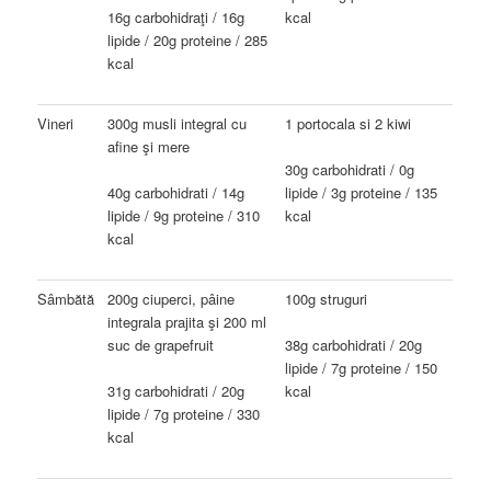
16g carbohidraţi / 16g
kcal
lipide / 20g proteine / 285
kcal
Vineri
300g musli integral cu
1 portocala si 2 kiwi
afine şi mere
30g carbohidrati / 0g
40g carbohidrati / 14g
lipide / 3g proteine / 135
lipide / 9g proteine / 310
kcal
kcal
Sâmbătă
200g ciuperci, pâine
100g struguri
integrala prajita şi 200 ml
suc de grapefruit
38g carbohidrati / 20g
lipide / 7g proteine / 150
31g carbohidrati / 20g
kcal
lipide / 7g proteine / 330
kcal