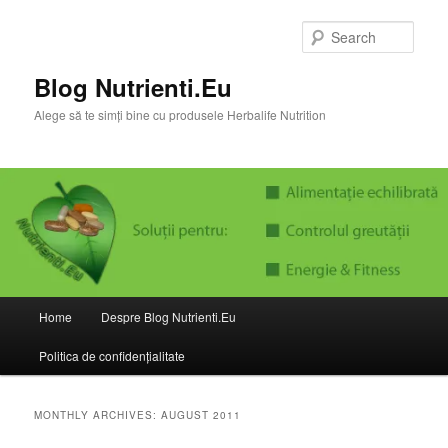
Skip
Skip
to
to
Sear
primary
secondary
content
content
Blog Nutrienti.Eu
Alege să te simți bine cu produsele Herbalife Nutrition
Main
Home
Despre Blog Nutrienti.Eu
menu
Politica de confidențialitate
MONTHLY ARCHIVES:
AUGUST 2011