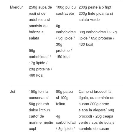
Miercuri
250g supa de
100g pui cu
200g peste alb fript,
rosii si de
castravete
200g linte picanta si
ardei rosu si
salata verde
sandvis cu
0g
brânza si
carbohidrati
38g carbohidrati / 2,7g
salata
/ 3g lipide /
lipide / 65g proteine /
30g
430 kcal
56g
proteine /
carbohidrati /
150 kcal
17g lipide /
23g proteine /
460 kcal
Joi
150g ton la
80g pateu
Carne si broccoli la
conserva si
si 100g
tigaie, cu seminte de
50g porumb
telina
susan 200g carne
dulce într-un
slaba la alegere/ 60g
cartof de
broccoli / 20g ceapa
4g
marime medie
verde / sos de soia si
carbohidrati
copt
seminte de susan
/ 8g lipide /