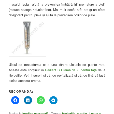
masajul facial, ajută la prevenirea îmbătrânirii premature a pielii
(reduce apariţia ridurilor fine). Mai mult decât atât are şi un efect
revigorant pentru piele şi ajută la prevenirea bolilor de piele.
Uleiul de macadamia este unul dintre uleiurile de plante rare.
Acesta este conţinut în
Radiant C Cremă de Zi pentru faţă
de la
Herbalife. Veţi fi surprinşi cât de revitalizată şi cât de fină vă lasă
pielea această cremă.
RECOMANDĂ:
Posted in
Îngrijire personală
|
Tagged
Herbalife
,
nutriţie
|
Leave a