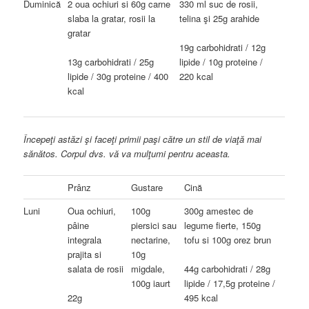
Duminică
2 oua ochiuri si 60g carne
330 ml suc de rosii,
slaba la gratar, rosii la
telina şi 25g arahide
gratar
19g carbohidrati / 12g
13g carbohidrati / 25g
lipide / 10g proteine /
lipide / 30g proteine / 400
220 kcal
kcal
Începeţi astăzi şi faceţi primii paşi către un stil de viaţă mai
sănătos. Corpul dvs. vă va mulţumi pentru aceasta.
Prânz
Gustare
Cină
Luni
Oua ochiuri,
100g
300g amestec de
pâine
piersici sau
legume fierte, 150g
integrala
nectarine,
tofu si 100g orez brun
prajita si
10g
salata de rosii
migdale,
44g carbohidrati / 28g
100g iaurt
lipide / 17,5g proteine /
22g
495 kcal