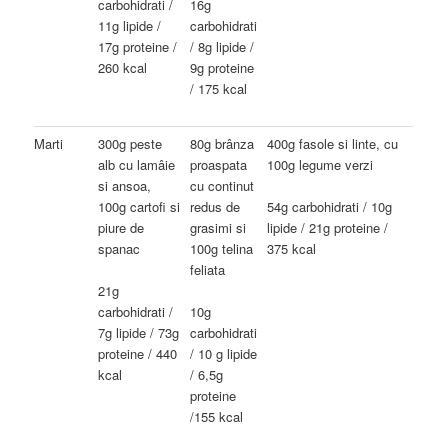
carbohidrati /
16g
11g lipide /
carbohidrati
17g proteine /
/ 8g lipide /
260 kcal
9g proteine
/ 175 kcal
Marti
300g peste
80g brânza
400g fasole si linte, cu
alb cu lamâie
proaspata
100g legume verzi
si ansoa,
cu continut
100g cartofi si
redus de
54g carbohidrati / 10g
piure de
grasimi si
lipide / 21g proteine /
spanac
100g telina
375 kcal
feliata
21g
carbohidrati /
10g
7g lipide / 73g
carbohidrati
proteine / 440
/ 10 g lipide
kcal
/ 6,5g
proteine
/155 kcal