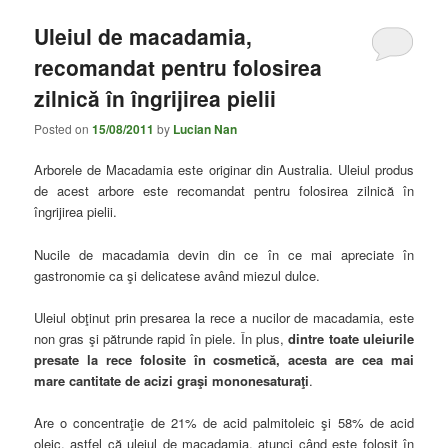
Uleiul de macadamia,
recomandat pentru folosirea
zilnică în îngrijirea pielii
Posted on
15/08/2011
by
Lucian Nan
Arborele de Macadamia este originar din Australia. Uleiul produs
de acest arbore este recomandat pentru folosirea zilnică în
îngrijirea pielii.
Nucile de macadamia devin din ce în ce mai apreciate în
gastronomie ca şi delicatese având miezul dulce.
Uleiul obţinut prin presarea la rece a nucilor de macadamia, este
non gras şi pătrunde rapid în piele. În plus,
dintre toate uleiurile
presate la rece folosite în cosmetică, acesta
are cea mai
mare cantitate de acizi graşi mononesaturaţi
.
Are o concentraţie de 21% de acid palmitoleic şi 58% de acid
oleic, astfel că uleiul de macadamia, atunci când este folosit în