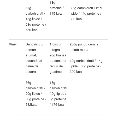
13g
57g
proteine /
3,5g carohidrati / 21g
carbohidrati /
145 kcal
lipide / 44g proteine /
15g lipide /
380 kcal
58g proteine /
550 kcal
Vineri
Sandvis cu
1 biscuit
200g pui cu curry si
somon
integral,
salata mixta
afumat,
20g brânza
avocado si
cu continut
12g carbohidrati / 14g
pâine de
redus de
lipide / 53g proteine /
secara
grasime
390 kcal
36g
15g
carbohidrati /
carbohidrati
29g lipide /
/ 9g lipide /
33g proteine /
8g proteine
532kcal
/ 176 kcal