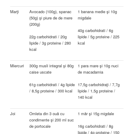
Marţi
Avocado (100g), spanac
1 banana medie şi 10g
(50g) şi piure de de mere
migdale
(200g)
40g carbohidrati / 6g
22g carbohidrati / 20g
lipide / 5g proteine / 225
lipide / 3g proteine / 280
kcal
kcal
Miercuri
300g musli integral şi 80g
1 para mare şi 10g nuci
caise uscate
de macadamia
61g carbohidrati / 4g lipide
17,5g carbohidraţi / 7,7g
/ 8,5g proteine / 300 kcal
lipide / 1,5g proteine /
140 kcal
Joi
Omleta din 3 ouă cu
1 măr şi 15g migdale
condimente şi 200 ml suc
de portocale
16g carbohidrati / 8g
lipide / 4g proteine / 150