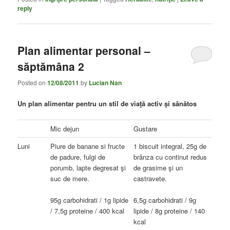
reply
Plan alimentar personal –
săptămâna 2
Posted on
12/08/2011
by
Lucian Nan
Un plan alimentar pentru un stil de viaţă activ şi sănătos
Mic dejun
Gustare
Luni
Piure de banane si fructe
1 biscuit integral, 25g de
de padure, fulgi de
brânza cu continut redus
porumb, lapte degresat şi
de grasime şi un
suc de mere.
castravete.
95g carbohidrati / 1g lipide
6,5g carbohidrati / 9g
/ 7,5g proteine / 400 kcal
lipide / 8g proteine / 140
kcal