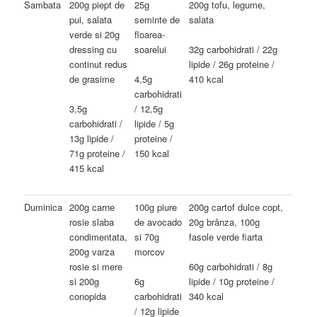
Sambata
200g piept de
25g
200g tofu, legume,
pui, salata
seminte de
salata
verde si 20g
floarea-
dressing cu
soarelui
32g carbohidrati / 22g
continut redus
lipide / 26g proteine /
de grasime
4,5g
410 kcal
carbohidrati
3,5g
/ 12,5g
carbohidrati /
lipide / 5g
13g lipide /
proteine /
71g proteine /
150 kcal
415 kcal
Duminica
200g carne
100g piure
200g cartof dulce copt,
rosie slaba
de avocado
20g brânza, 100g
condimentata,
si 70g
fasole verde fiarta
200g varza
morcov
rosie si mere
60g carbohidrati / 8g
si 200g
6g
lipide / 10g proteine /
conopida
carbohidrati
340 kcal
/ 12g lipide