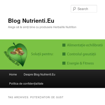
Skip
Skip
to
to
Sear
primary
secondary
content
content
Blog Nutrienti.Eu
Alege să te simți bine cu produsele Herbalife Nutrition
Main
Home
Despre Blog Nutrienti.Eu
menu
Politica de confidențialitate
TAG ARCHIVES:
POTENŢIATORI DE GUST