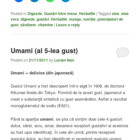
Posted in
Digestie
,
Gustări între mese
,
Herbalife
|
Tagged
aloe
,
aloe
vera
,
digestie
,
gustări
,
Herbalife
,
mango
,
nutriţie
,
potenţiatori de
gust
,
sănătate
,
vitamine
|
Leave a reply
Umami (al 5-lea gust)
Posted on
21/11/2011
by
Lucian Nan
Umami = delicios (din japoneză)
Gustul Umami a fost descoperit într-o algă în 1908, de doctorul
Kikunae Ikeda din Tokyo. Pornind de la acest gust, japonezul a
creat o substanţă sintetică cu gust asemănător. Astfel a rezultat
monoglutamatul de sodiu (E621).
Până la apariţia
umami
, se ştia că simţim doar cele 4 gusturi:
dulce, sărat, acru, amar, deoarece receptorii gustativi ai acestora
au fost uşor identificaţi. În cele din urmă, printre receprorii
gustului dulce, au fost identificaţi şi receptorii gustului umami.