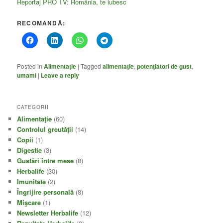
Reportaj PRO TV: România, te iubesc
RECOMANDĂ:
Posted in
Alimentaţie
|
Tagged
alimentaţie
,
potenţiatori de gust
,
umami
|
Leave a reply
CATEGORII
Alimentaţie
(60)
Controlul greutăţii
(14)
Copii
(1)
Digestie
(3)
Gustări între mese
(8)
Herbalife
(30)
Imunitate
(2)
Îngrijire personală
(8)
Mişcare
(1)
Newsletter Herbalife
(12)