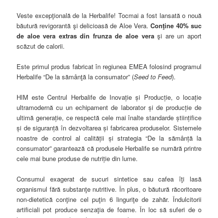
Veste excepţională de la Herbalife! Tocmai a fost lansată o nouă
băutură revigorantă şi delicioasă de Aloe Vera.
Conţine 40% suc
de aloe vera extras din frunza de aloe vera
şi are un aport
scăzut de calorii.
Este primul produs fabricat în regiunea EMEA folosind programul
Herbalife “De la sămânţă la consumator” (
Seed to Feed
).
HIM este Centrul Herbalife de Inovație și Producție, o locație
ultramodernă cu un echipament de laborator și de producție de
ultimă generație, ce respectă cele mai înalte standarde științifice
și de siguranță în dezvoltarea și fabricarea produselor. Sistemele
noastre de control al calității și strategia “De la sămânță la
consumator” garantează că produsele Herbalife se numără printre
cele mai bune produse de nutriție din lume.
Consumul exagerat de sucuri sintetice sau cafea îţi lasă
organismul fără substanţe nutritive. În plus, o băutură răcoritoare
non-dietetică conţine cel puţin 6 linguriţe de zahăr. Îndulcitorii
artificiali pot produce senzaţia de foame. În loc să suferi de o