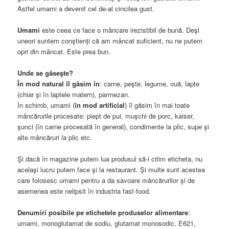
Astfel umami a devenit cel de-al cincilea gust.
Umami
este ceea ce face o mâncare irezistibil de bună. Deşi
uneori suntem conştienţi că am mâncat suficient, nu ne putem
opri din mâncat. Este prea bun.
Unde se găseşte?
În mod natural îl găsim în
: carne, peşte, legume, ouă, lapte
(chiar şi în laptele matern), parmezan.
În schimb, umami (
în mod artificial
) îl găsim în mai toate
mâncărurile procesate: piept de pui, muşchi de porc, kaiser,
şunci (în carne procesată în general), condimente la plic, supe şi
alte mâncăruri la plic etc.
Şi dacă în magazine putem lua produsul să-i citim eticheta, nu
acelaşi lucru putem face şi la restaurant. Şi multe sunt acestea
care folosesc umami pentru a da savoare mâncărurilor şi de
asemenea este nelipsit în industria fast-food.
Denumiri posibile pe etichetele produselor alimentare
:
umami, monoglutamat de sodiu, glutamat monosodic, E621,