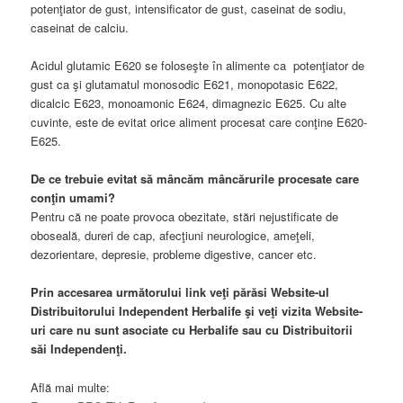
potenţiator de gust, intensificator de gust, caseinat de sodiu,
caseinat de calciu.
Acidul glutamic E620 se foloseşte în alimente ca potenţiator de
gust ca şi glutamatul monosodic E621, monopotasic E622,
dicalcic E623, monoamonic E624, dimagnezic E625. Cu alte
cuvinte, este de evitat orice aliment procesat care conţine E620-
E625.
De ce trebuie evitat să mâncăm mâncărurile procesate care
conţin umami?
Pentru că ne poate provoca obezitate, stări nejustificate de
oboseală, dureri de cap, afecţiuni neurologice, ameţeli,
dezorientare, depresie, probleme digestive, cancer etc.
Prin accesarea următorului link veţi părăsi Website-ul
Distribuitorului Independent Herbalife şi veţi vizita Website-
uri care nu sunt asociate cu Herbalife sau cu Distribuitorii
săi Independenţi.
Află mai multe: