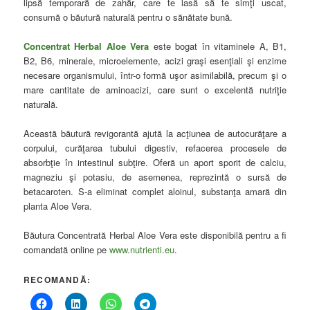
lipsă temporară de zahăr, care te lasă să te simţi uscat,
consumă o băutură naturală pentru o sănătate bună.
Concentrat Herbal Aloe Vera
este bogat în vitaminele A, B1,
B2, B6, minerale, microelemente, acizi graşi esenţiali şi enzime
necesare organismului, într-o formă uşor asimilabilă, precum şi o
mare cantitate de aminoacizi, care sunt o excelentă nutriţie
naturală.
Această băutură revigorantă ajută la acţiunea de autocurăţare a
corpului, curăţarea tubului digestiv, refacerea procesele de
absorbţie în intestinul subţire. Oferă un aport sporit de calciu,
magneziu şi potasiu, de asemenea, reprezintă o sursă de
betacaroten. S-a eliminat complet aloinul, substanţa amară din
planta Aloe Vera.
Băutura Concentrată Herbal Aloe Vera este disponibilă pentru a fi
comandată online pe
www.nutrienti.eu
.
RECOMANDĂ: