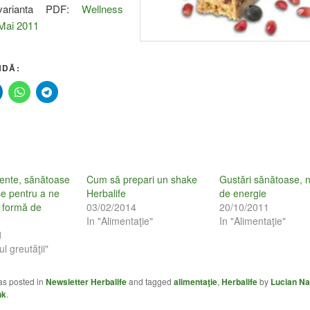
 varianta PDF:
Wellness
 Mai 2011
DĂ:
ciente, sănătoase
Cum să prepari un shake
Gustări sănătoase, n
se pentru a ne
Herbalife
de energie
 formă de
03/02/2014
20/10/2011
In "Alimentaţie"
In "Alimentaţie"
1
ul greutăţii"
as posted in
Newsletter Herbalife
and tagged
alimentaţie
,
Herbalife
by
Lucian N
nk
.