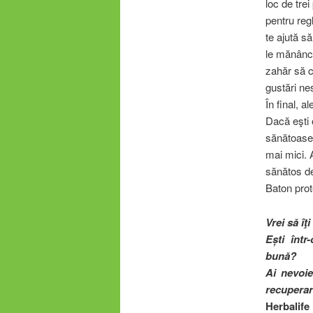
loc de tre
pentru reg
te ajută să
le mănânci
zahăr să cr
gustări ne
În final, a
Dacă eşti 
sănătoase p
mai mici. 
sănătos de
Baton prot
Vrei să îţ
Ești într
bună?
Ai nevoi
recuperar
Herbalife