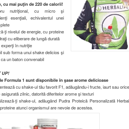
, cu mai puţin de 220 de calorii!
bru nutriţional, cu micro şi
enţi esenţiali, echivalentul unei
plete
ă-ţi nivelul de energie, cu proteine
draţi cu eliberare de lungă durată
experţi în nutriţie
il sub forma unui shake delicios şi
ca un baton convenabil
 UP!
le Formula 1 sunt disponibile în şase arome delicioase
ntează cu shake-ul tău favorit F1, adăugându-i fructe, iaurt sau orice
 asigurată zilnic, datorită diferitelor arome şi texturi
lizează-ţi shake-ul, adăugând Pudra Proteică Personalizată Herbali
proteine atunci organismul are nevoie de acestea.