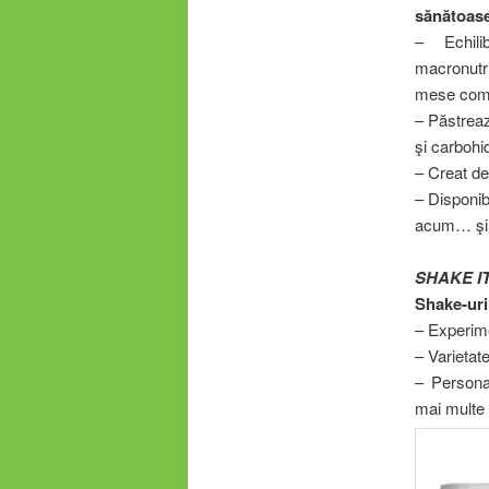
sănătoase
– Echili
macronutri
mese com
– Păstreaz
şi carbohi
– Creat de 
– Disponib
acum… şi 
SHAKE IT
Shake-uri
– Experime
– Varietate
– Persona
mai multe 