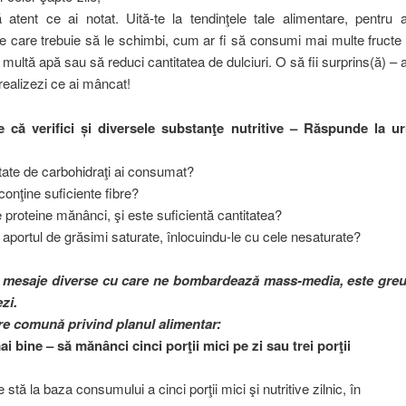
 atent ce ai notat. Uită-te la tendinţele tale alimentare, pentru a
pe care trebuie să le schimbi, cum ar fi să consumi mai multe fructe
 multă apă sau să reduci cantitatea de dulciuri. O să fii surprins(ă) – 
ealizezi ce ai mâncat!
e că verifici și diversele substanţe nutritive – Răspunde la u
tate de carbohidraţi ai consumat?
conţine suficiente fibre?
e proteine mănânci, şi este suficientă cantitatea?
at aportul de grăsimi saturate, înlocuindu-le cu cele nesaturate?
 mesaje diverse cu care ne bombardează mass-media, este greu 
zi.
re comună privind planul alimentar:
i bine – să mănânci cinci porţii mici pe zi sau trei porţii
 stă la baza consumului a cinci porţii mici şi nutritive zilnic, în