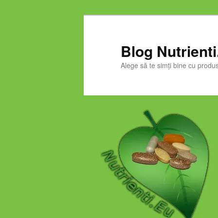
Skip
to
primary
Blog Nutrient
content
Alege să te simți bine cu produs