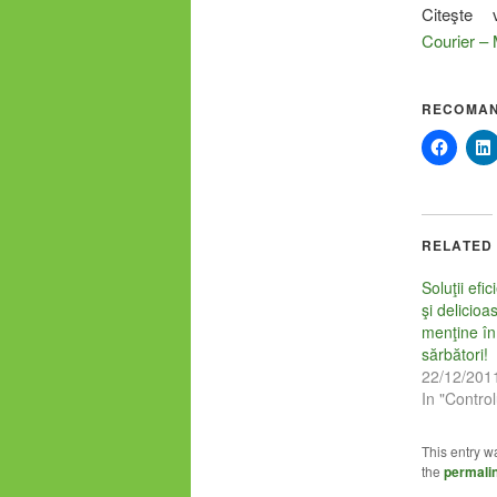
Citeşte
Courier –
RECOMAN
RELATED
Soluţii efi
şi delicioa
menţine în
sărbători!
22/12/201
In "Control
This entry w
the
permali