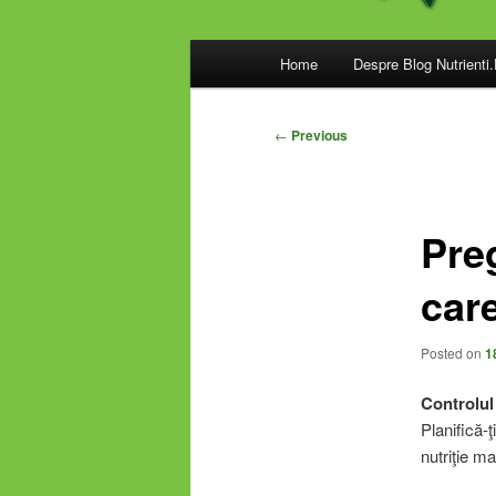
Main
Home
Despre Blog Nutrienti
menu
Post
←
Previous
navigation
Preg
care
Posted on
1
Controlul 
Planifică-
nutriţie ma