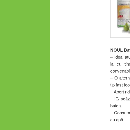
NOUL Bato
– Ideal at
ia cu ti
convenabil
– O alter
tip fast foo
– Aport rid
– IG scăzu
baton.
– Consuma
cu apă.