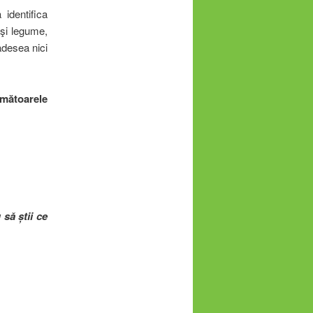
 identifica
 şi legume,
adesea nici
rmătoarele
să știi ce