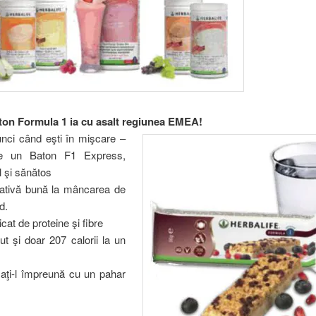
n Formula 1 ia cu asalt regiunea EMEA!
unci când eşti în mişcare –
ne un Baton F1 Express,
 şi sănătos
nativă bună la mâncarea de
d.
icat de proteine şi fibre
t şi doar 207 calorii la un
ţi-l împreună cu un pahar