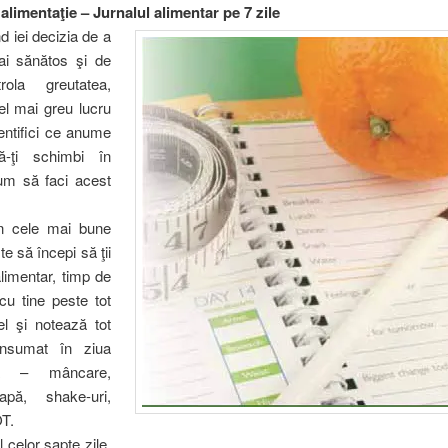
alimentaţie – Jurnalul alimentar pe 7 zile
d iei decizia de a
i sănătos şi de
rola greutatea,
el mai greu lucru
entifici ce anume
ă-ţi schimbi în
cum să faci acest
n cele mai bune
e să începi să ţii
alimentar, timp de
 cu tine peste tot
el şi notează tot
nsumat în ziua
ivă – mâncare,
apă, shake-uri,
OT.
l celor şapte zile,