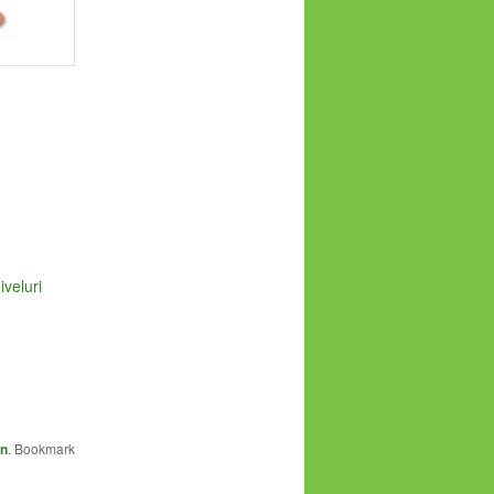
iveluri
an
. Bookmark