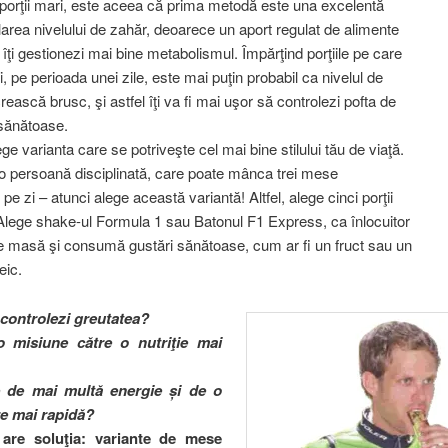
i porţii mari, este aceea că prima metodă este una excelentă
larea nivelului de zahăr, deoarece un aport regulat de alimente
 îţi gestionezi mai bine metabolismul. Împărţind porţiile pe care
, pe perioada unei zile, este mai puţin probabil ca nivelul de
ească brusc, şi astfel îţi va fi mai uşor să controlezi pofta de
sănătoase.
lege varianta care se potriveşte cel mai bine stilului tău de viaţă.
o persoană disciplinată, care poate mânca trei mese
e zi – atunci alege această variantă! Altfel, alege cinci porţii
Alege shake-ul Formula 1 sau Batonul F1 Express, ca înlocuitor
 masă şi consumă gustări sănătoase, cum ar fi un fruct sau un
eic.
i controlezi greutatea?
-o misiune către o nutriţie mai
e de mai multă energie și de o
e mai rapidă?
 are soluţia: variante de mese