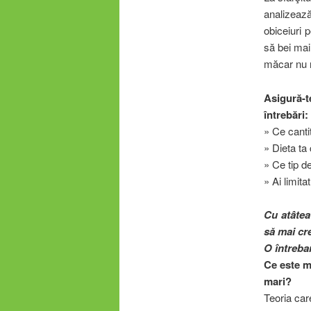
analizează
obiceiuri 
să bei mai
măcar nu r
Asigură-t
întrebări:
» Ce canti
» Dieta ta 
» Ce tip d
» Ai limit
Cu atâtea
să mai cre
O întreba
Ce este ma
mari?
Teoria care