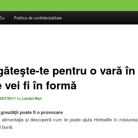
.Eu
Politica de confidențialitate
ăteşte-te pentru o vară în
 vei fi în formă
8/07/2011
by
Lucian Nan
greutăţii poate fi o provocare
ţi alimentaţia și descoperă cum te poate ajuta Herbalife în misiunea
i bună.